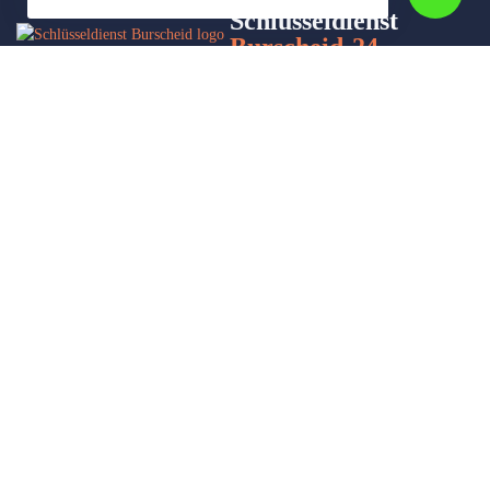
Schlüsseldienst
Burscheid-24
Wir sind Ihr Helfer in Not in Sachen Schlüsseldienst. Zu jeder
Tages- und Nachtzeit für Sie da!
Impressum/Datenschutzerklärung
Stadtteile
Sitemap
Partner
Leistungen
Autoöffnung