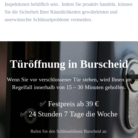
Inspektionen behilflich sein․ Indem Sie proaktiv handeln‚ können
Sie die Sicherheit Ihrer Räumlichkeiten gewährleisten und
unerwünschte Schlüsselprobleme vermeiden․
Türöffnung in Burscheid
Wenn Sie vor verschlossener Tür stehen, wird Ihnen im
Regelfall innerhalb von 15 – 30 Minuten geholfen.
Festpreis ab 39 €
24 Stunden 7 Tage die Woche
Rufen Sie den Schlüsseldienst Burscheid an: